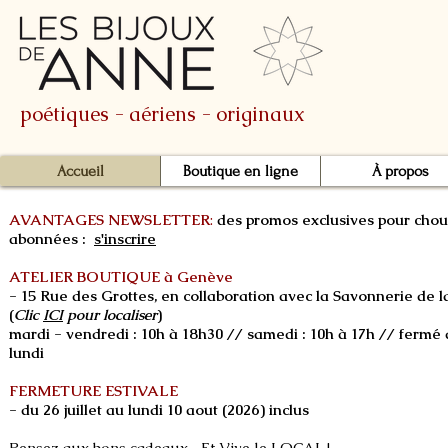
poétiques - aériens - originaux
Accueil
Boutique en ligne
À propos
AVANTAGES NEWSLETTER
:
des promos exclusives pour chou
abonnées :
s'inscrire
ATELIER BOUTIQUE à Genève
- 15 Rue des Grottes, en collaboration avec la Savonnerie de la
(
Clic
ICI
pour localiser
)
mardi - vendredi : 10h à 18h30 // samedi : 10h à 17h // ferm
lundi
FERMETURE ESTIVALE
- du 26 juillet au lundi 10 aout (2026) inclus
Pensez aux bons cadeaux... Et Vive le LOCAL !