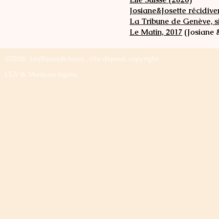
Josiane&Josette récidiven
La Tribune de Genève, s
Le Matin, 2017
(
Josiane 
©2026 LesBijouxdeAnne , site déposé, copyright
CGV & M
entions légales