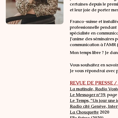
certaines depuis le premi
et leur joie de porter mes
Franco-suisse et installé
professionnelle pendant 
spécialiste en communica
J'anime des séminaires po
communication à l'AMR (
Mon temps libre ? Je dans
Vous souhaitez en savoir
Je vous répondrai avec pl
REVUE DE PRESSE / O
La matinale, Radio Vost
Le Messager n°39
, page
Le Temps, "Un jour une 
Radio cité Genève, Inter
La Chouquette
2020
Elle Suisse (2020)