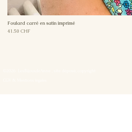
Foulard carré en satin imprimé
Prix
41.50 CHF
©2026 LesBijouxdeAnne , site déposé, copyright
CGV & M
entions légales