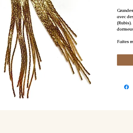
Grandes 
avec des
(Rubis).
dormeus
Faites 
Longueur
existe a
clair ir
photo 2
Propriét
Le rubis
présente
plan psy
la persé
sagesse,
Pour con
éviter p