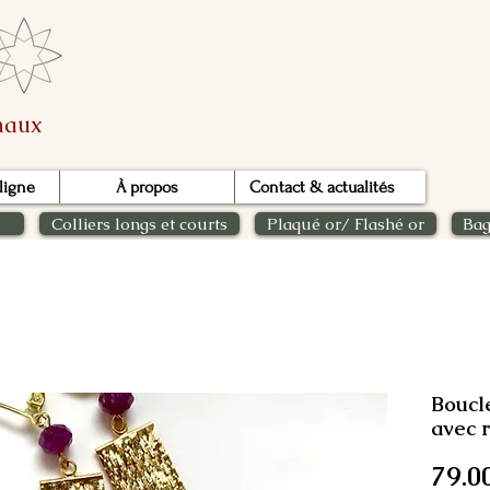
inaux
ligne
À propos
Contact & actualités
Colliers longs et courts
Plaqué or/ Flashé or
Bag
Boucl
avec 
79.0