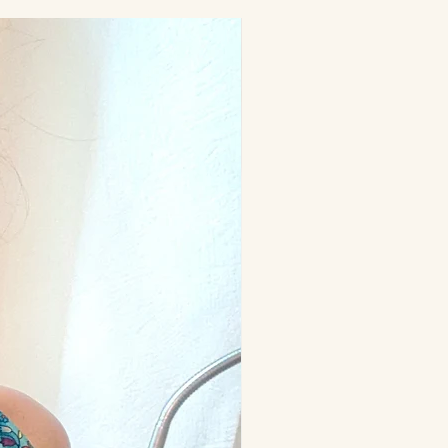
échangeables, non remboursables.
 conditions (CGV)