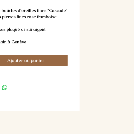
boucles d'oreilles fines "Cascade"
 pierres fines rose framboise.
es plaqué or sur argent
main à Genève
: 8,5cm (crochet inclus)
vec des pierres de lune abricot
Ajouter au panier
isé (comme sur le modèle porté en
)
é du rubis:
 est une pierre précieuse qui
 de magnifiques inclusions. Sur le
chique, le rubis aide développer
vérance, la confiance en soi, la
 la passion et l'amour de la vie.
server la brillance des bijoux,
arfum et eau.