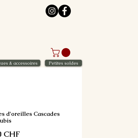
ues & accessoires
Petites soldes
es d'oreilles Cascades
rubis
Prix
0 CHF