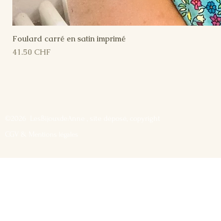
Foulard carré en satin imprimé
Prix
41.50 CHF
©2026 LesBijouxdeAnne , site déposé, copyright
CGV & M
entions légales